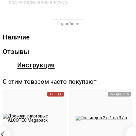
под определенные нужды.
Компактность и мобильность.
Позволяет гнать не
только на кухне. Удобен в транспортировке.
Подробнее
Материал изготовления корпуса и
Наличие
нагревательного элемента — нержавеющая сталь
.
Отзывы
Она прочна, долговечна и не подвергается коррозии.
Высокий КПД.
Инструкция
Потери при нагреве практически
отсутствуют. Куб нагревается быстрее, чем даже на
С этим товаром часто покупают
индукционной плите с такой же мощностью.
★СВЦ★
Скидка 25%
Характеристики
Габаритные размеры — 351*102*110 мм
Напряжение питания — 220-230 Вт/50 гц