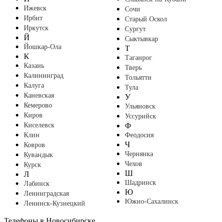
Ижевск
Сочи
Ирбит
Старый Оскол
Иркутск
Сургут
Й
Сыктывкар
Йошкар-Ола
Т
К
Таганрог
Казань
Тверь
Калининград
Тольятти
Калуга
Тула
Каневская
У
Кемерово
Ульяновск
Киров
Уссурийск
Киселевск
Ф
Клин
Феодосия
Ч
Ковров
Чернянка
Кувандык
Чехов
Курск
Ш
Л
Шадринск
Лабинск
Ю
Ленинградская
Южно-Сахалинск
Ленинск-Кузнецкий
Телефоны в Новосибирске