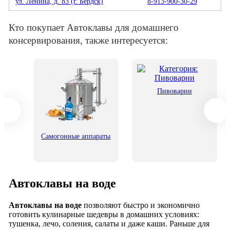
ул. Ленина, д. 83 (г. Бердск)
8-913-900-30-29
Кто покупает Автоклавы для домашнего
консервирования, также интересуется:
Пивоварни
его
Самогонные аппараты
Автоклавы на воде
Автоклавы на воде
позволяют быстро и экономично
готовить кулинарные шедевры в домашних условиях:
тушенка, лечо, соления, салаты и даже каши. Раньше для