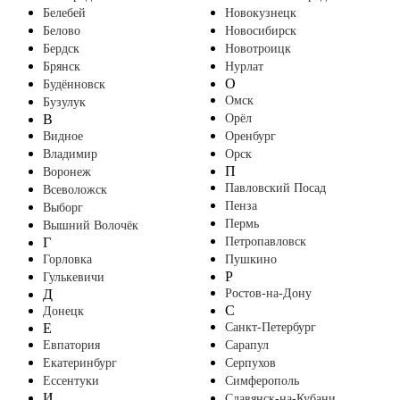
Белебей
Новокузнецк
Белово
Новосибирск
Бердск
Новотроицк
Брянск
Нурлат
О
Будённовск
Омск
Бузулук
В
Орёл
Видное
Оренбург
Владимир
Орск
П
Воронеж
Павловский Посад
Всеволожск
Пенза
Выборг
Пермь
Вышний Волочёк
Г
Петропавловск
Горловка
Пушкино
Р
Гулькевичи
Д
Ростов-на-Дону
С
Донецк
Е
Санкт-Петербург
Евпатория
Сарапул
Екатеринбург
Серпухов
Ессентуки
Симферополь
И
Славянск-на-Кубани