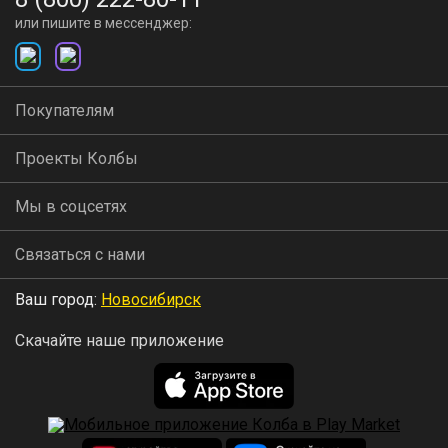
аппаратов для новичков!
или пишите в мессенджер:
Это ваш первый шаг в мир качественного,
удобного и простого самогоноварения!
Покупателям
Проекты Колбы
По сравнению с аппаратами типа сухопарник и
Мы в соцсетях
дефлегаматор:
Связаться с нами
Максимальная крепость продукта
Максимальная чистота продукта
Ваш город:
Новосибирск
Максимальное удобство использования
Скачайте наше приложение
Максимальная простота использования
Максимальная возможность модернизации