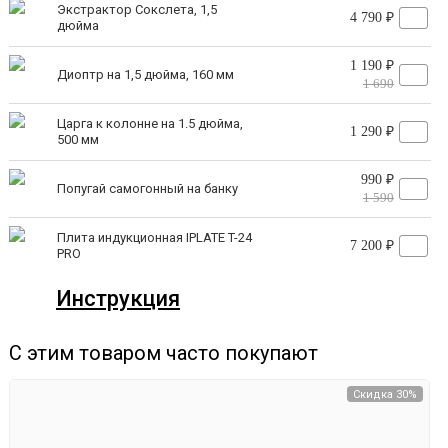
Экстрактор Сокслета, 1,5
качеством
4 790 ₽
дюйма
1 190 ₽
Диоптр на 1,5 дюйма, 160 мм
1 690
Два варианта работы на второй
Царга к колонне на 1.5 дюйма,
1 290 ₽
500 мм
перегонке
990 ₽
Попугай самогонный на банку
Простой в освоении для новичков.
1 590
Функциональный для профессионалов.
Плита индукционная IPLATE T-24
7 200 ₽
PRO
Инструкция
ДЛЯ НОВИЧКОВ:
Максимум автоматизации
(
стабильный
режим
)
С этим товаром часто покупают
Соберите аппарат согласно инструкции
в стабильном
Скидка 30%
режиме и максимально
автоматизируйте процесс